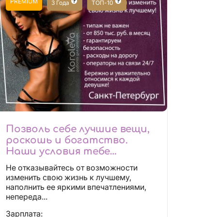
PREMIUM
3 Года
ТОП-10
Позволь себе лучшие вещи,
роскошь и богатство.
Наши условия тебе
понравятся!
Не отказывайтесь от возможности
Действительно отличные
изменить свою жизнь к лучшему,
условия и поддержка!
наполнить ее яркими впечатлениями,
непереда...
Зарплата: