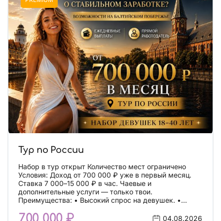
Тур по России
Набор в тур открыт Количество мест ограничено
Условия: Доход от 700 000 ₽ уже в первый месяц.
Ставка 7 000–15 000 ₽ в час. Чаевые и
дополнительные услуги — только твои.
Преимущества: • Высокий спрос на девушек. •
Работа без простоев. • Минимальная конкуренция. •
700 000 ₽
Быстрый старт и моментальные выплаты. Мы
04.08.2026