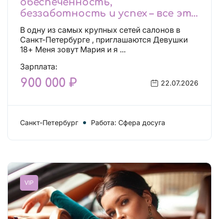
обеспеченность,
беззаботность и успех – все это
будет уже завтра, поспеши!
В одну из самых крупных сетей салонов в
Лучшие условия!
Санкт-Петербурге , приглашаются Девушки
18+ Меня зовут Мария и я ...
Зарплата:
900 000 ₽
22.07.2026
Санкт-Петербург
Работа: Сфера досуга
VIP