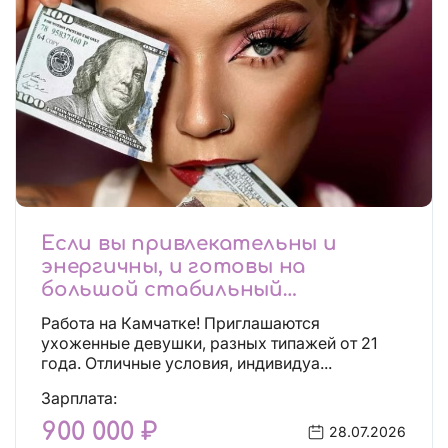
Если вы привлекательны и
энергичны, и готовы на
большой стабильный
заработок, тогда вы уже нашли,
Работа на Камчатке! Приглашаются
что искали!
ухоженные девушки, разных типажей от 21
года. Отличные условия, индивидуа...
Зарплата:
900 000 ₽
28.07.2026