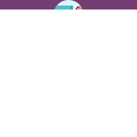
Не упусти уникальную возможность стать невероятно успешной и независимой!
в
Сфера эскорта
Мечты должны сбываться! А мы созданы для того что бы их осуществить!
в
Сфера эскорта