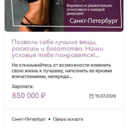
Позволь себе лучшие вещи,
роскошь и богатство. Наши
условия тебе понравятся!
Действительно отличные
Не отказывайтесь от возможности изменить
условия и поддержка!
свою жизнь к лучшему, наполнить ее яркими
впечатлениями, непереда...
Зарплата:
850 000 ₽
15.07.2026
Санкт-Петербург
Сфера эскорта