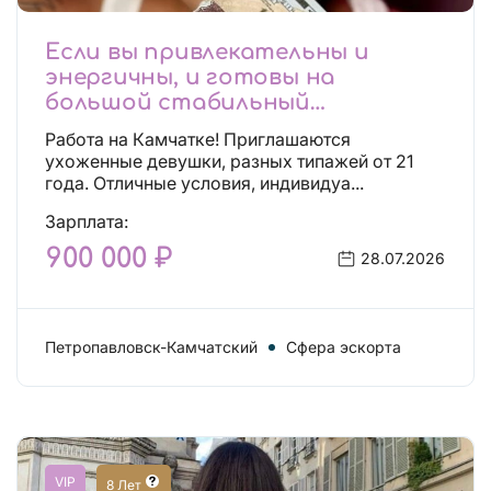
Если вы привлекательны и
энергичны, и готовы на
большой стабильный
заработок, тогда вы уже нашли,
Работа на Камчатке! Приглашаются
что искали!
ухоженные девушки, разных типажей от 21
года. Отличные условия, индивидуа...
Зарплата:
900 000 ₽
28.07.2026
Петропавловск-Камчатский
Сфера эскорта
VIP
8 Лет