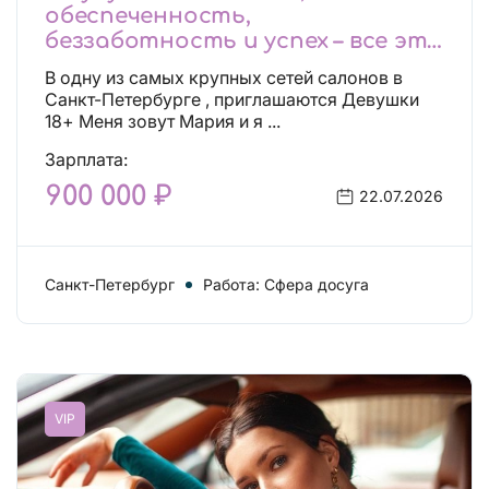
обеспеченность,
беззаботность и успех – все это
будет уже завтра, поспеши!
В одну из самых крупных сетей салонов в
Лучшие условия!
Санкт-Петербурге , приглашаются Девушки
18+ Меня зовут Мария и я ...
Зарплата:
900 000 ₽
22.07.2026
Санкт-Петербург
Работа: Сфера досуга
VIP