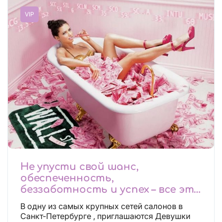
VIP
Не упусти свой шанс,
обеспеченность,
беззаботность и успех – все это
будет уже завтра, поспеши!
В одну из самых крупных сетей салонов в
Лучшие условия!
Санкт-Петербурге , приглашаются Девушки