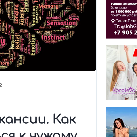
2
кансии. Как
я к чужому