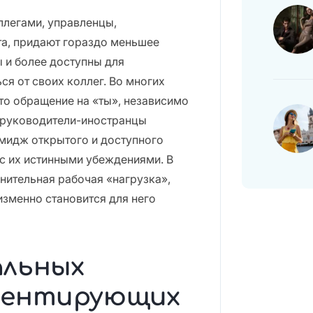
ллегами, управленцы,
а, придают гораздо меньшее
ы и более доступны для
ся от своих коллег. Во многих
о обращение на «ты», независимо
о руководители-иностранцы
мидж открытого и доступного
з с их истинными убеждениями. В
нительная рабочая «нагрузка»,
изменно становится для него
альных
аментирующих