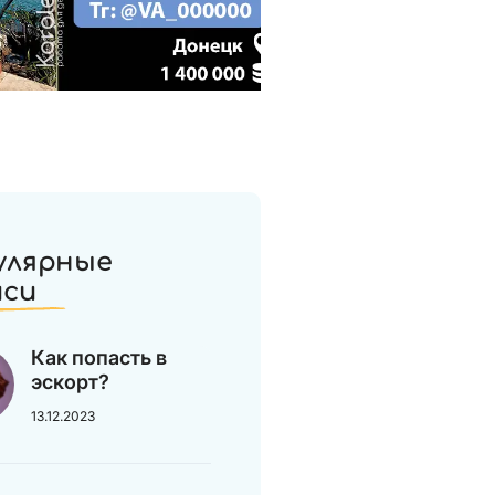
улярные
иси
Как попасть в
эскорт?
13.12.2023