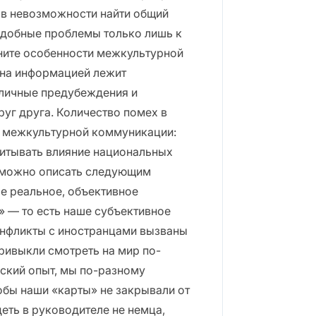
 в невозможности найти общий
подобные проблемы только лишь к
ните особенности межкультурной
ена информацией лежит
зличные предубеждения и
уг друга. Количество помех в
 о межкультурной коммуникации:
итывать влияние национальных
с можно описать следующим
е реальное, объективное
» — то есть наше субъективное
онфликты с иностранцами вызваны
ривыкли смотреть на мир по-
еский опыт, мы по-разному
обы наши «карты» не закрывали от
еть в руководителе не немца,