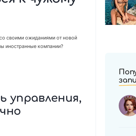
со своими ожиданиями от новой
ьны иностранные компании?
Поп
зап
ь управления,
чно