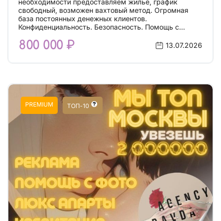
необходимости предоставляем жилье, график
свободный, возможен вахтовый метод. Огромная
база постоянных денежных клиентов.
Конфиденциальность. Безопасность. Помощь с
проездом. Допы и чай естественно тоже полностью
800 000 ₽
ваши. Деньги после каждой смены. Без штрафов,
13.07.2026
вычетов и удержаний! От вас требуется ухоженный
внешний вид, коммуникабельность, желание
взаимодействовать и зарабатывать.
PREMIUM
ТОП-10