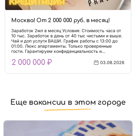
Москва! От 2 000 000 руб. в месяц!
Заработок 2мл в месяц Условия: Стоимость часа от
10 тыс. Заработок в день от 40 тыс чистыми и выше.
Чай и доп услуги ВАШИ. График работы с 13:00 до
01:00. Люкс апартаменты. Только проверенные
гости. Гарантируем конфиденциальность и
безопасность. Работаем по реал фото. Тур 14
2 000 000 ₽
рабочих дней. Помогаем с фото. От вас: Возраст от
03.08.2026
18 до 35 лет. Ухоженность. Адекватность. Честность.
Билеты кредитуем! Предоставляем собственные
апартаменты в самом центре! Кассы и отзывы:
@EM_pravda_agency Для связи писать в Телеграмм
или в Whatsapp. Чтобы написать в Телеграмм.
Нажимайте кнопку «Написать в Telegram» Чтобы
написать в Whatsapp. Нажимайте кнопку «Написать
Еще вакансии в этом городе
в Whatsapp»