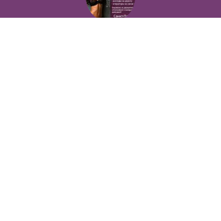
Позволь себе лучшие вещи, роскошь и богатство. Наши условия тебе понравятся! Действительно отличные условия и поддержка!
в
Сфера эскорта
Прямой работодатель, без «сюрпризов» по приезду
в
Сфера эскорта
2013 ... 2026 © Koroleva
VIP - доска
вакансий для девушек