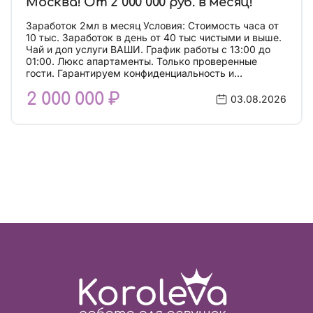
Москва! От 2 000 000 руб. в месяц!
Заработок 2мл в месяц Условия: Стоимость часа от
10 тыс. Заработок в день от 40 тыс чистыми и выше.
Чай и доп услуги ВАШИ. График работы с 13:00 до
01:00. Люкс апартаменты. Только проверенные
гости. Гарантируем конфиденциальность и
безопасность. Работаем по реал фото. Тур 14
2 000 000 ₽
рабочих дней. Помогаем с фото. От вас: Возраст от
03.08.2026
18 до 35 лет. Ухоженность. Адекватность. Честность.
Билеты кредитуем! Предоставляем собственные
апартаменты в самом центре! Кассы и отзывы:
@EM_pravda_agency Для связи писать в Телеграмм
или в Whatsapp. Чтобы написать в Телеграмм.
Нажимайте кнопку «Написать в Telegram» Чтобы
написать в Whatsapp. Нажимайте кнопку «Написать
в Whatsapp»