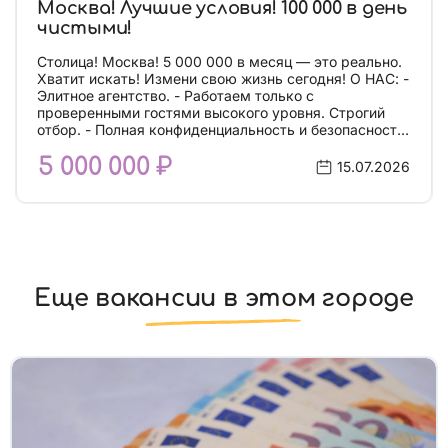
Москва! Лучшие условия! 100 000 в день
чистыми!
Столица! Москва! 5 000 000 в месяц — это реально.
Хватит искать! Измени свою жизнь сегодня! О НАС: -
Элитное агентство. - Работаем только с
проверенными гостями высокого уровня. Строгий
отбор. - Полная конфиденциальность и безопасность:
мы обеспечиваем VIP сервис. - Наши модели
5 000 000 ₽
зарабатывают 100 000 в день. Чаевые и подарки не
15.07.2026
делим - полностью оставляем моделям. - Каждой
модели предоставляем индивидуальное проживание
в дизайнерских апартаментах класса Lux в центре
столицы - бесплатно. Исключительно в элитных
Жилых Комплексах. Закрытый охраняемый двор,
круглосуточное видеонаблюдение. - Консьерж
сервис 24/7- бесплатно. - Вооруженная охрана ЧОП
Еще вакансии в этом городе
24/7 для каждых апартаментов (время реагирования
3 минуты) - бесплатно. - Поддержка персонального
менеджера 24/7 - бесплатно. -Деньги сразу в руки
Вам! Прозрачность 100%! -Транфер-такси.
Бесплатно. -TOP реклама Premium сегмента -
бесплатно. - Профессиональные стилисты и
имиджмейкеры помогут выглядеть великолепно -
бесплатно. - Фотосессия у лучших фотографов.
Бесплатно. - Прокат обуви и костюмов. Бесплатно. -