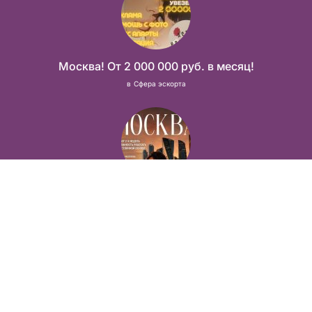
Москва! От 2 000 000 руб. в месяц!
в
Сфера эскорта
Прямой работодатель, без «сюрпризов» по приезду
в
Сфера эскорта