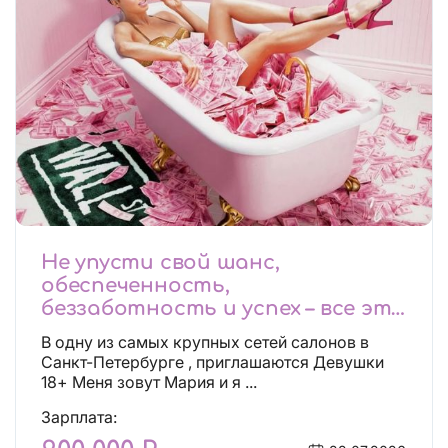
Не упусти свой шанс,
обеспеченность,
беззаботность и успех – все это
будет уже завтра, поспеши!
В одну из самых крупных сетей салонов в
Лучшие условия!
Санкт-Петербурге , приглашаются Девушки
18+ Меня зовут Мария и я ...
Зарплата: