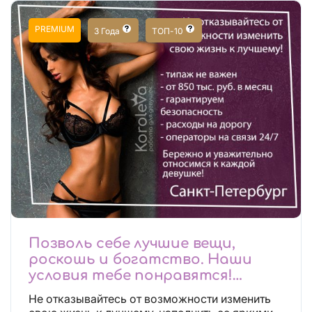
PREMIUM
3 Года
ТОП-10
Позволь себе лучшие вещи,
роскошь и богатство. Наши
условия тебе понравятся!
Действительно отличные
Не отказывайтесь от возможности изменить
условия и поддержка!