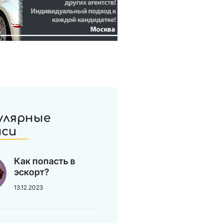
улярные
иси
Как попасть в
эскорт?
13.12.2023