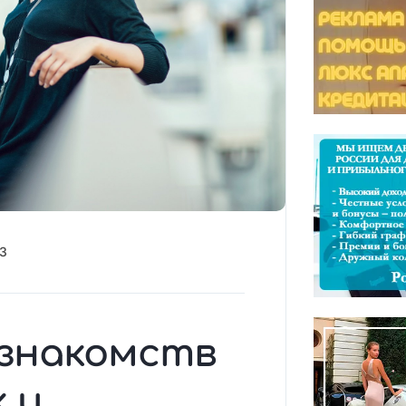
23
 знакомств
 и