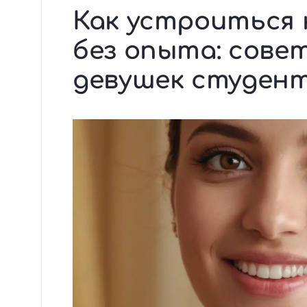
Как устроиться 
без опыта: сове
девушек студен