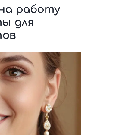
на работу
ты для
тов