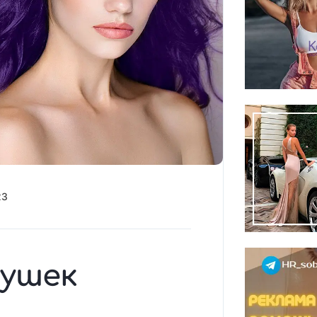
23
вушек