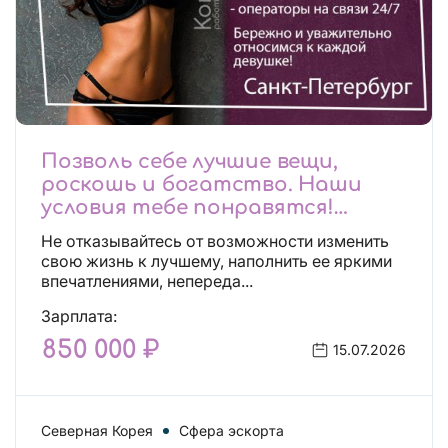
Позволь себе лучшие вещи,
роскошь и богатство. Наши
условия тебе понравятся!
Действительно отличные
Не отказывайтесь от возможности изменить
условия и поддержка!
свою жизнь к лучшему, наполнить ее яркими
впечатлениями, непереда...
Зарплата:
850 000 ₽
15.07.2026
Северная Корея
Сфера эскорта