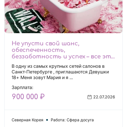
Не упусти свой шанс,
обеспеченность,
беззаботность и успех – все это
будет уже завтра, поспеши!
В одну из самых крупных сетей салонов в
Лучшие условия!
Санкт-Петербурге , приглашаются Девушки
18+ Меня зовут Мария и я ...
Зарплата:
900 000 ₽
22.07.2026
Северная Корея
Работа: Сфера досуга