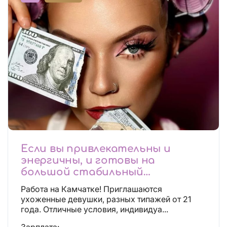
Если вы привлекательны и
энергичны, и готовы на
большой стабильный
заработок, тогда вы уже нашли,
Работа на Камчатке! Приглашаются
что искали!
ухоженные девушки, разных типажей от 21
года. Отличные условия, индивидуа...