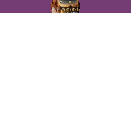
Тур по России
в
Сфера эскорта
Не упусти уникальную возможность стать невероятно успешной и независимой!
в
Сфера эскорта
2013 ... 2026 © Koroleva
VIP - доска