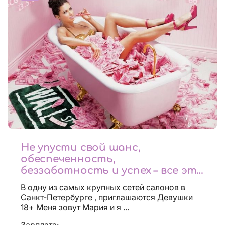
Не упусти свой шанс,
обеспеченность,
беззаботность и успех – все это
будет уже завтра, поспеши!
В одну из самых крупных сетей салонов в
Лучшие условия!
Санкт-Петербурге , приглашаются Девушки
18+ Меня зовут Мария и я ...