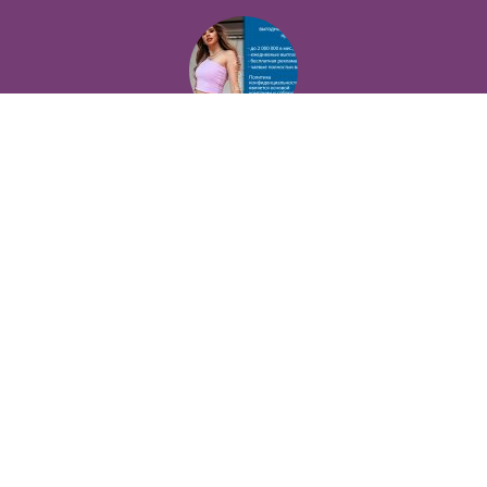
Интересное общение может быть очень выгодным! Проверь, и ты не пожалеешь! 2 000 000₽
в
Сфера досуга
Стабильный доход с ежедневными выплатами! Без посредников
в
Сфера эскорта