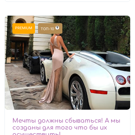
PREMIUM
ТОП-10
Мечты должны сбываться! А мы
созданы для того что бы их
осуществить!