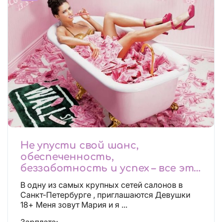
Не упусти свой шанс,
обеспеченность,
беззаботность и успех – все это
будет уже завтра, поспеши!
В одну из самых крупных сетей салонов в
Лучшие условия!
Санкт-Петербурге , приглашаются Девушки
18+ Меня зовут Мария и я ...