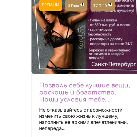
PREMIUM
3 Года
ТОП-10
Позволь себе лучшие вещи,
роскошь и богатство.
Наши условия тебе
понравятся!
Не отказывайтесь от возможности
Действительно отличные
изменить свою жизнь к лучшему,
условия и поддержка!
наполнить ее яркими впечатлениями,
непереда...