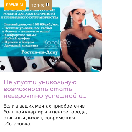
PREMIUM
ТОП-10
Не упусти уникальную
возможность стать
невероятно успешной и
независимой!
Если в ваших мечтах приобретение
большой квартиры в центре города,
стильный дизайн, современная
обстановка...