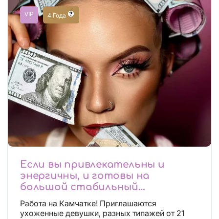
VIP
4 Года
Если вы привлекательны и
энергичны, и готовы на
большой стабильный
заработок, тогда вы уже нашли,
Работа на Камчатке! Приглашаются
что искали!
ухоженные девушки, разных типажей от 21