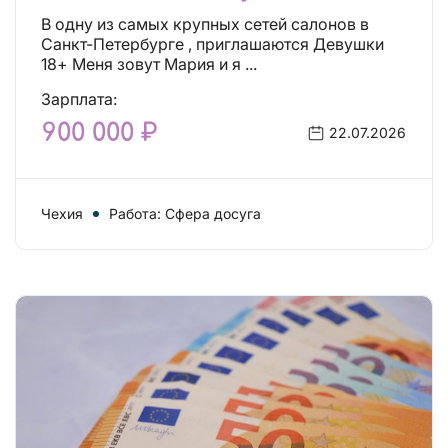
будет уже завтра, поспеши!
В одну из самых крупных сетей салонов в
Лучшие условия!
Санкт-Петербурге , приглашаются Девушки
18+ Меня зовут Мария и я ...
Зарплата:
900 000 ₽
22.07.2026
Чехия
Работа: Сфера досуга