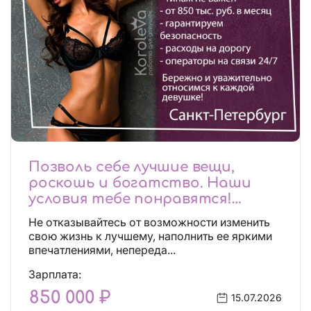
Позволь себе лучшие вещи,
роскошь и богатство. Наши
условия тебе понравятся!
Действительно отличные
Не отказывайтесь от возможности изменить
условия и поддержка!
свою жизнь к лучшему, наполнить ее яркими
впечатлениями, непереда...
Зарплата:
850 000 ₽
15.07.2026