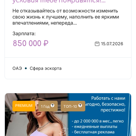
условия тебе понравятся!
Действительно отличные
Не отказывайтесь от возможности изменить
условия и поддержка!
свою жизнь к лучшему, наполнить ее яркими
впечатлениями, непереда...
Зарплата:
850 000 ₽
15.07.2026
ОАЭ
Сфера эскорта
PREMIUM
1 Год
ТОП-10