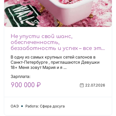
Не упусти свой шанс,
обеспеченность,
беззаботность и успех – все это
будет уже завтра, поспеши!
В одну из самых крупных сетей салонов в
Лучшие условия!
Санкт-Петербурге , приглашаются Девушки
18+ Меня зовут Мария и я ...
Зарплата:
900 000 ₽
22.07.2026
ОАЭ
Работа: Сфера досуга