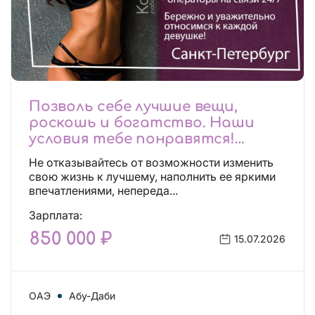
Позволь себе лучшие вещи,
роскошь и богатство. Наши
условия тебе понравятся!
Действительно отличные
Не отказывайтесь от возможности изменить
условия и поддержка!
свою жизнь к лучшему, наполнить ее яркими
впечатлениями, непереда...
Зарплата:
850 000 ₽
15.07.2026
ОАЭ
Абу-Даби