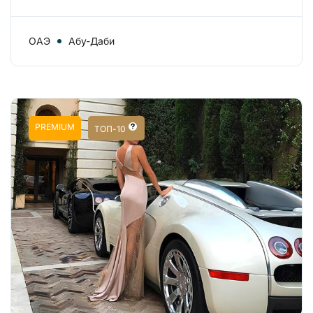
ОАЭ
Абу-Даби
PREMIUM
ТОП-10