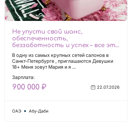
Не упусти свой шанс,
обеспеченность,
беззаботность и успех – все это
будет уже завтра, поспеши!
В одну из самых крупных сетей салонов в
Лучшие условия!
Санкт-Петербурге , приглашаются Девушки
18+ Меня зовут Мария и я ...
Зарплата:
900 000 ₽
22.07.2026
ОАЭ
Абу-Даби