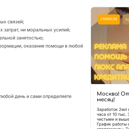
PREMIUM
Т
ых связей;
х затрат, ни моральных усилий;
ельной занятостью;
нформации, оказание помощи в любой
Москва! От 
любой день и сами определяете
месяц!
Заработок 2мл в месяц Усло
часа от 10 тыс. Заработок в день от 40 тыс
чистыми и выше. Чай и доп услуги В
График работы с 1
апартаменты. Только проверенные гости.