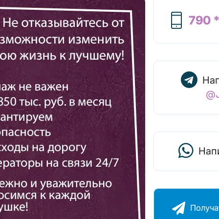
790 
Нап
@J
Нап
Получа