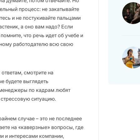
ла думайте, потом отвечайте. Но
ельный процесс: не закатывайте
итесь и не постукивайте пальцами
астеник, а оно вам надо? Если
помните, что речь идет об учебе и
ьному работодателю всю свою
ответам, смотрите на
че будете выглядеть
 менеджеры по кадрам любят
в стрессовую ситуацию.
 крайнем случае – это не последнее
аете на «каверзные» вопросы, где
и и интересами компании,