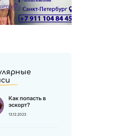
улярные
иси
Как попасть в
эскорт?
13.12.2023