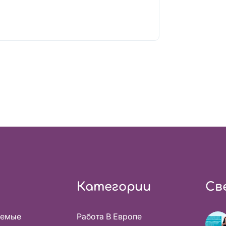
Категории
Св
аемые
Работа В Европе