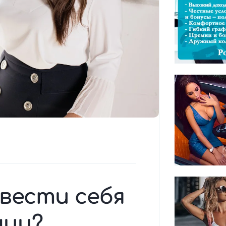
2
 вести себя
нии?