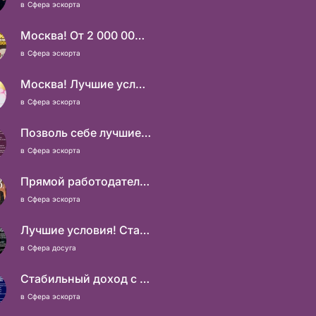
в
Сфера эскорта
Москва! От 2 000 000 руб. в месяц!
в
Сфера эскорта
Москва! Лучшие условия! 100 000 в день чистыми!
в
Сфера эскорта
Позволь себе лучшие вещи, роскошь и богатство. Наши условия тебе понравятся! Действительно отличные условия и поддержка!
в
Сфера эскорта
Прямой работодатель, без «сюрпризов» по приезду
в
Сфера эскорта
Лучшие условия! Стабильный заработок от 1.500.000₽
в
Сфера досуга
Стабильный доход с ежедневными выплатами! Без посредников
в
Сфера эскорта