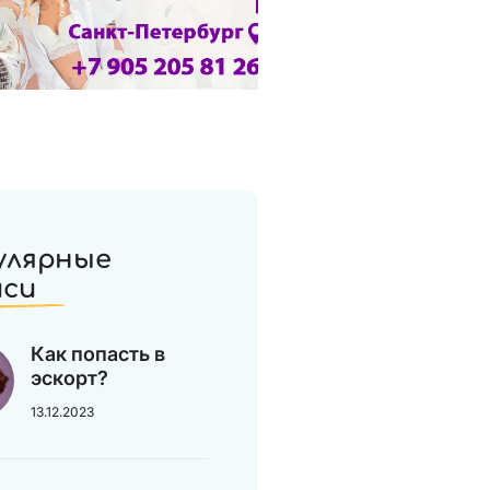
улярные
иси
Как попасть в
эскорт?
13.12.2023