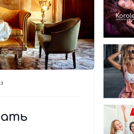
23
вать