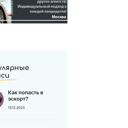
улярные
иси
Как попасть в
эскорт?
13.12.2023