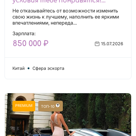
условия тебе понравятся!
Действительно отличные
Не отказывайтесь от возможности изменить
условия и поддержка!
свою жизнь к лучшему, наполнить ее яркими
впечатлениями, непереда...
Зарплата:
850 000 ₽
15.07.2026
Китай
Сфера эскорта
PREMIUM
ТОП-10