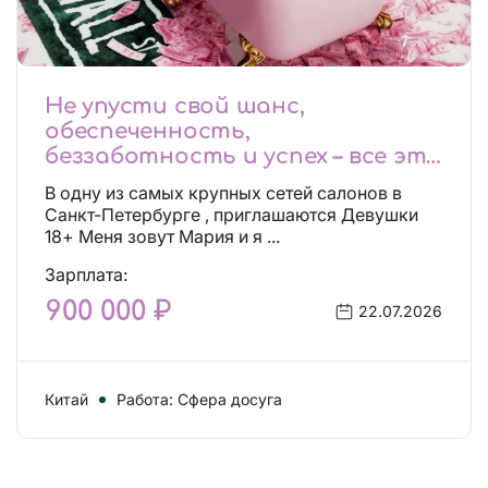
Не упусти свой шанс,
обеспеченность,
беззаботность и успех – все это
будет уже завтра, поспеши!
В одну из самых крупных сетей салонов в
Лучшие условия!
Санкт-Петербурге , приглашаются Девушки
18+ Меня зовут Мария и я ...
Зарплата:
900 000 ₽
22.07.2026
Китай
Работа: Сфера досуга