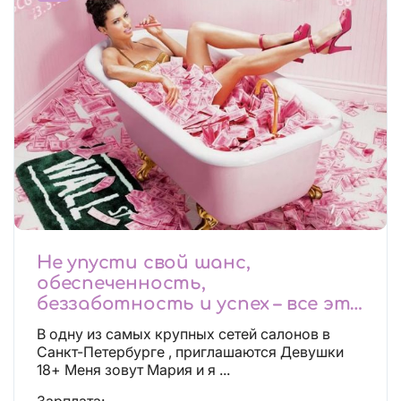
Не упусти свой шанс,
обеспеченность,
беззаботность и успех – все это
будет уже завтра, поспеши!
В одну из самых крупных сетей салонов в
Лучшие условия!
Санкт-Петербурге , приглашаются Девушки
18+ Меня зовут Мария и я ...