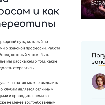
росом и как
тереотипы
рьерный путь, который не
ми о женской профессии. Работа
йства, который может быть
Поп
тье мы расскажем о том, какие
зап
долеть стереотипы.
вушек на поток можно выделить
по клубам является отличным
дьми и проводить время за
акже не менее востребованным