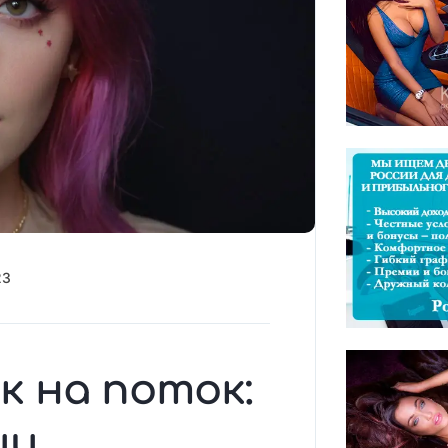
23
к на поток:
ии