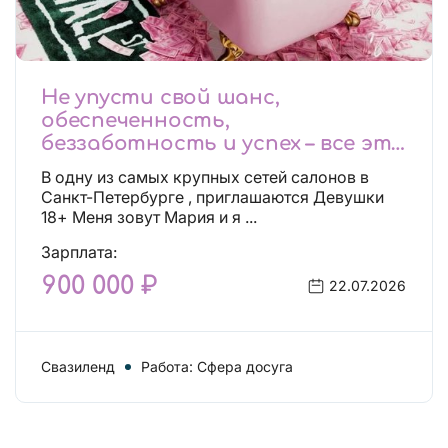
Не упусти свой шанс,
обеспеченность,
беззаботность и успех – все это
будет уже завтра, поспеши!
В одну из самых крупных сетей салонов в
Лучшие условия!
Санкт-Петербурге , приглашаются Девушки
18+ Меня зовут Мария и я ...
Зарплата:
900 000 ₽
22.07.2026
Свазиленд
Работа: Сфера досуга