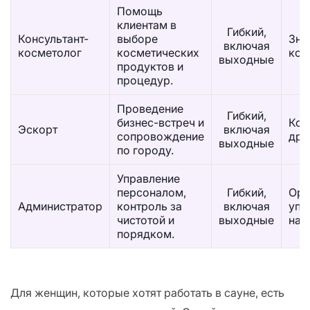
Помощь
клиентам в
Гибкий,
Консультант-
выборе
Зна
включая
косметолог
косметических
ком
выходные
продуктов и
процедур.
Проведение
Гибкий,
бизнес-встреч и
Ком
Эскорт
включая
сопровождение
дру
выходные
по городу.
Управление
персоналом,
Гибкий,
Орг
Администратор
контроль за
включая
упр
чистотой и
выходные
нав
порядком.
Для женщин, которые хотят работать в сауне, есть