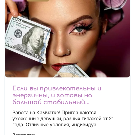
Если вы привлекательны и
энергичны, и готовы на
большой стабильный
заработок, тогда вы уже нашли,
Работа на Камчатке! Приглашаются
что искали!
ухоженные девушки, разных типажей от 21
года. Отличные условия, индивидуа...