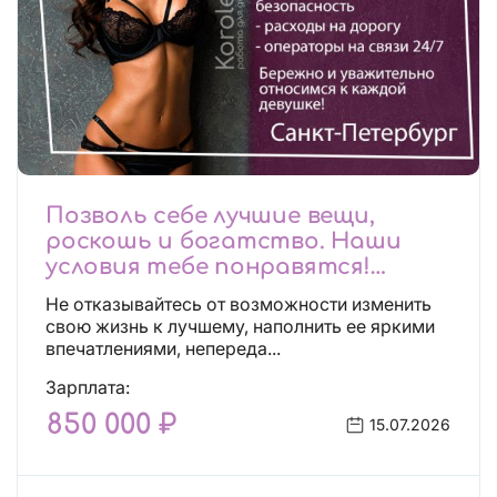
Позволь себе лучшие вещи,
роскошь и богатство. Наши
условия тебе понравятся!
Действительно отличные
Не отказывайтесь от возможности изменить
условия и поддержка!
свою жизнь к лучшему, наполнить ее яркими
впечатлениями, непереда...
Зарплата:
850 000 ₽
15.07.2026