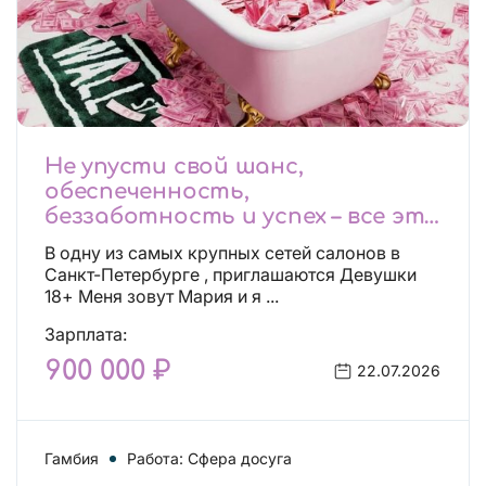
Не упусти свой шанс,
обеспеченность,
беззаботность и успех – все это
будет уже завтра, поспеши!
В одну из самых крупных сетей салонов в
Лучшие условия!
Санкт-Петербурге , приглашаются Девушки
18+ Меня зовут Мария и я ...
Зарплата:
900 000 ₽
22.07.2026
Гамбия
Работа: Сфера досуга