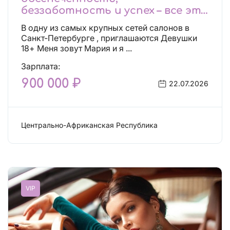
беззаботность и успех – все это
будет уже завтра, поспеши!
В одну из самых крупных сетей салонов в
Лучшие условия!
Санкт-Петербурге , приглашаются Девушки
18+ Меня зовут Мария и я ...
Зарплата:
900 000 ₽
22.07.2026
Центрально-Африканская Республика
Работа: Сфера досуга
VIP