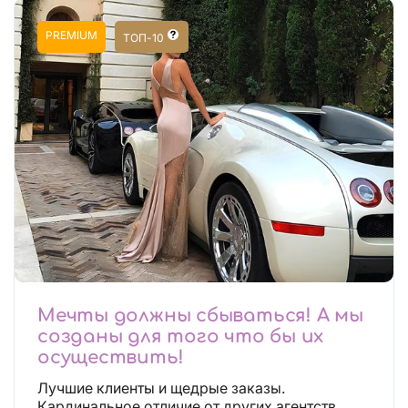
PREMIUM
ТОП-10
Мечты должны сбываться! А мы
созданы для того что бы их
осуществить!
Лучшие клиенты и щедрые заказы.
Кардинальное отличие от других агентств.