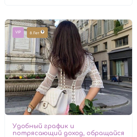
Сфера эскорта
VIP
8 Лет
Удобный график и
потрясающий доход, обращайся