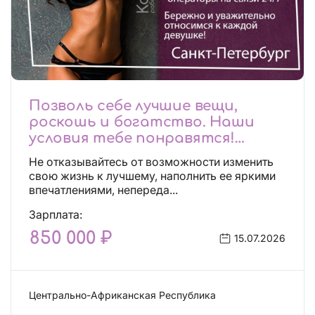
Позволь себе лучшие вещи,
роскошь и богатство. Наши
условия тебе понравятся!
Действительно отличные
Не отказывайтесь от возможности изменить
условия и поддержка!
свою жизнь к лучшему, наполнить ее яркими
впечатлениями, непереда...
Зарплата:
850 000 ₽
15.07.2026
Центрально-Африканская Республика
Сфера эскорта