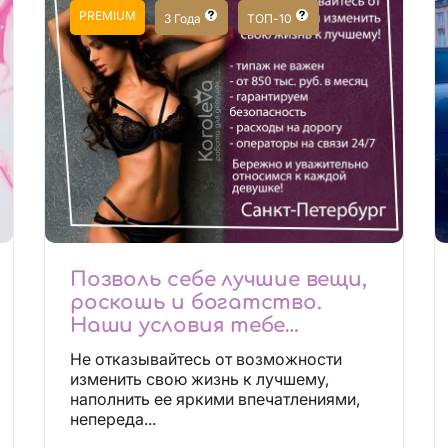
PREMIUM
3 Года
ТОП-10
Позволь себе лучшие вещи,
роскошь и богатство.
Наши условия тебе
понравятся!
Не отказывайтесь от возможности
Действительно отличные
изменить свою жизнь к лучшему,
условия и поддержка!
наполнить ее яркими впечатлениями,
непереда...