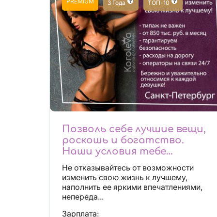
PREMIUM
3 Года
ТОП-10
Позволь себе лучшие вещи,
роскошь и богатство.
Наши условия тебе
понравятся!
Не отказывайтесь от возможности
Действительно отличные
изменить свою жизнь к лучшему,
условия и поддержка!
наполнить ее яркими впечатлениями,
непереда...
Зарплата: