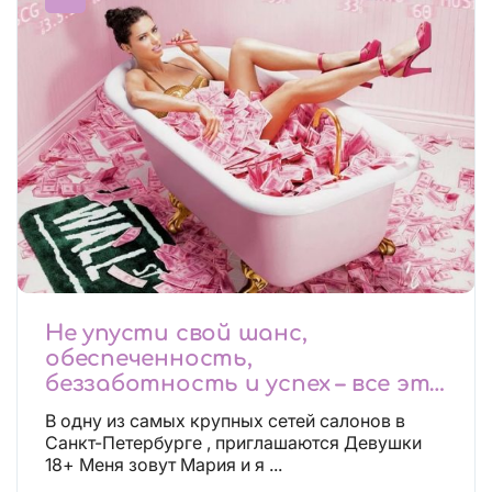
Не упусти свой шанс,
обеспеченность,
беззаботность и успех – все это
будет уже завтра, поспеши!
В одну из самых крупных сетей салонов в
Лучшие условия!
Санкт-Петербурге , приглашаются Девушки
18+ Меня зовут Мария и я ...