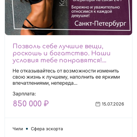
Позволь себе лучшие вещи,
роскошь и богатство. Наши
условия тебе понравятся!
Действительно отличные
Не отказывайтесь от возможности изменить
условия и поддержка!
свою жизнь к лучшему, наполнить ее яркими
впечатлениями, непереда...
Зарплата:
850 000 ₽
15.07.2026
Чили
Сфера эскорта