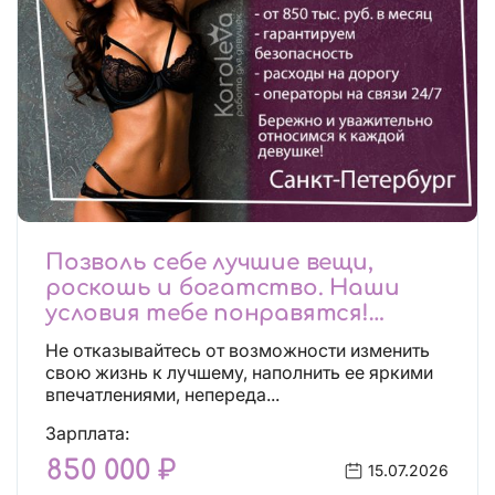
Позволь себе лучшие вещи,
роскошь и богатство. Наши
условия тебе понравятся!
Действительно отличные
Не отказывайтесь от возможности изменить
условия и поддержка!
свою жизнь к лучшему, наполнить ее яркими
впечатлениями, непереда...
Зарплата:
850 000 ₽
15.07.2026