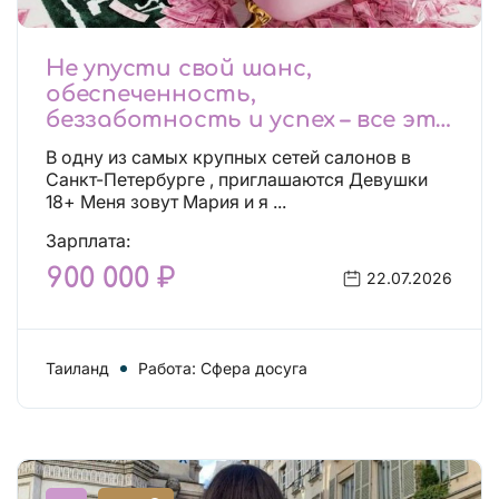
Не упусти свой шанс,
обеспеченность,
беззаботность и успех – все это
будет уже завтра, поспеши!
В одну из самых крупных сетей салонов в
Лучшие условия!
Санкт-Петербурге , приглашаются Девушки
18+ Меня зовут Мария и я ...
Зарплата:
900 000 ₽
22.07.2026
Таиланд
Работа: Сфера досуга