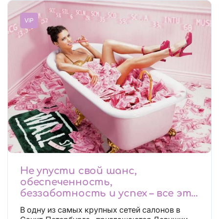
VIP
Не упусти свой шанс,
обеспеченность,
беззаботность и успех – все это
будет уже завтра, поспеши!
В одну из самых крупных сетей салонов в
Лучшие условия!