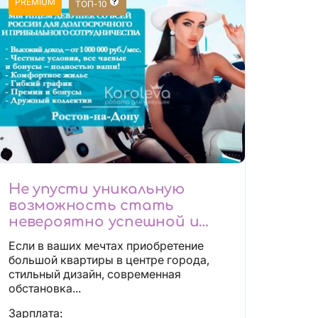
PREMIUM
ТОП-10
Не упусти уникальную
возможность стать
невероятно успешной и
независимой!
Если в ваших мечтах приобретение
большой квартиры в центре города,
стильный дизайн, современная
обстановка...
Зарплата: