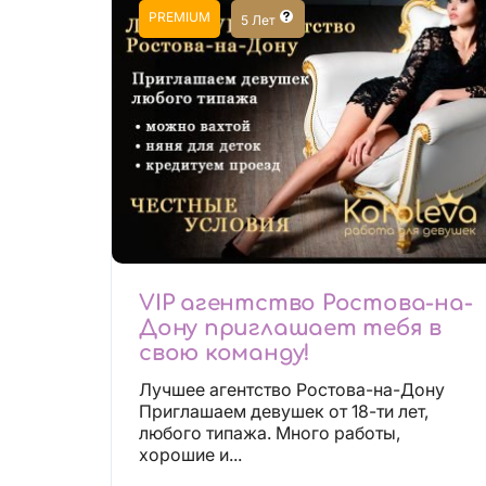
PREMIUM
5 Лет
VIP агентство Ростова-на-
Дону приглашает тебя в
свою команду!
Лучшее агентство Ростова-на-Дону
Приглашаем девушек от 18-ти лет,
любого типажа. Много работы,
хорошие и...