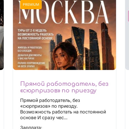
PREMIUM
Прямой работодатель, без
«сюрпризов» по приезду
Прямой работодатель, без
«сюрпризов» по приезду.
Возможность работать на постоянной
основе И сразу чес...
Зарплата: