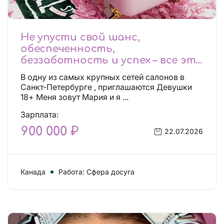
Не упусти свой шанс,
обеспеченность,
беззаботность и успех – все это
будет уже завтра, поспеши!
В одну из самых крупных сетей салонов в
Лучшие условия!
Санкт-Петербурге , приглашаются Девушки
18+ Меня зовут Мария и я ...
Зарплата:
900 000 ₽
22.07.2026
Канада
Работа: Сфера досуга