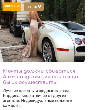
PREMIUM
ТОП-10
Мечты должны сбываться!
А мы созданы для того что
бы их осуществить!
Лучшие клиенты и щедрые заказы.
Кардинальное отличие от других
агентств. Индивидуальный подход к
каждой ...