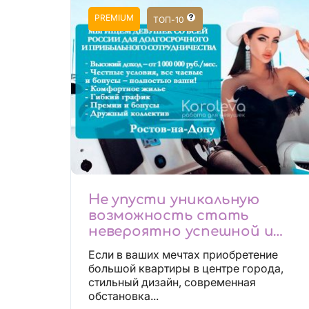
PREMIUM
ТОП-10
Не упусти уникальную
возможность стать
невероятно успешной и
независимой!
Если в ваших мечтах приобретение
большой квартиры в центре города,
стильный дизайн, современная
обстановка...