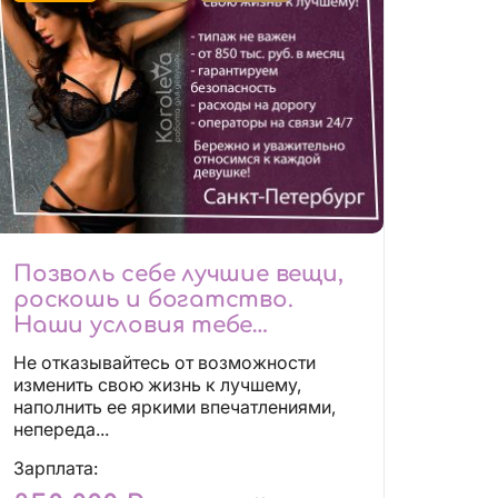
Позволь себе лучшие вещи,
роскошь и богатство.
Наши условия тебе
понравятся!
Не отказывайтесь от возможности
Действительно отличные
изменить свою жизнь к лучшему,
условия и поддержка!
наполнить ее яркими впечатлениями,
непереда...
Зарплата: