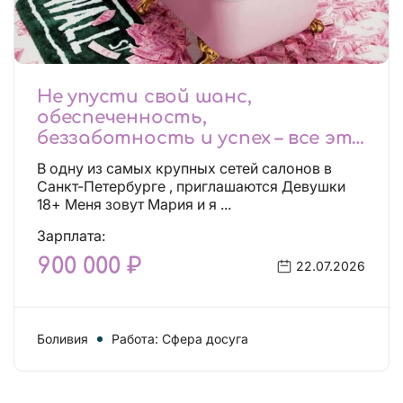
Не упусти свой шанс,
обеспеченность,
беззаботность и успех – все это
будет уже завтра, поспеши!
В одну из самых крупных сетей салонов в
Лучшие условия!
Санкт-Петербурге , приглашаются Девушки
18+ Меня зовут Мария и я ...
Зарплата:
900 000 ₽
22.07.2026
Боливия
Работа: Сфера досуга