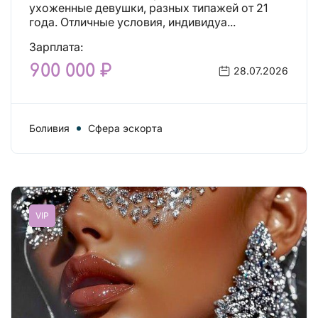
что искали!
ухоженные девушки, разных типажей от 21
года. Отличные условия, индивидуа...
Зарплата:
900 000 ₽
28.07.2026
Боливия
Сфера эскорта
VIP