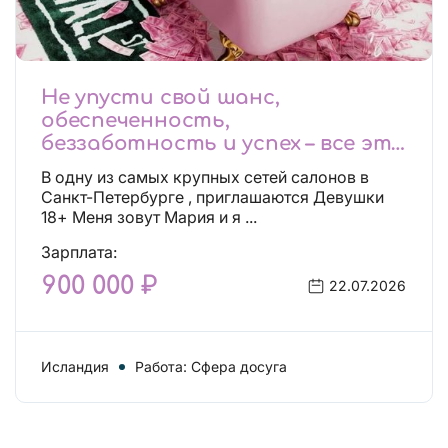
Не упусти свой шанс,
обеспеченность,
беззаботность и успех – все это
будет уже завтра, поспеши!
В одну из самых крупных сетей салонов в
Лучшие условия!
Санкт-Петербурге , приглашаются Девушки
18+ Меня зовут Мария и я ...
Зарплата:
900 000 ₽
22.07.2026
Исландия
Работа: Сфера досуга