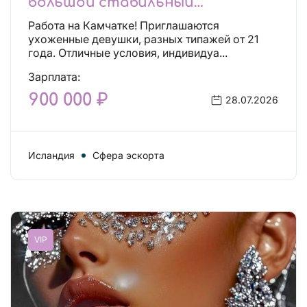
большой стабильный
заработок, тогда вы уже нашли,
Работа на Камчатке! Приглашаются
что искали!
ухоженные девушки, разных типажей от 21
года. Отличные условия, индивидуа...
Зарплата:
900 000 ₽
28.07.2026
Исландия
Сфера эскорта
VIP