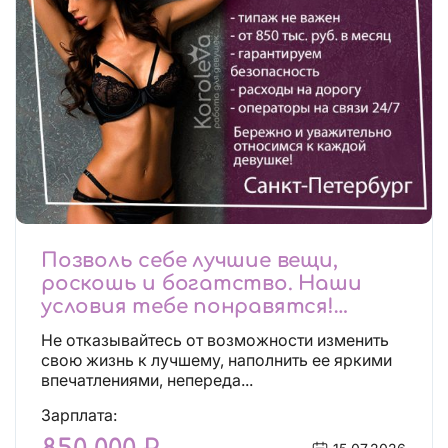
Позволь себе лучшие вещи,
роскошь и богатство. Наши
условия тебе понравятся!
Действительно отличные
Не отказывайтесь от возможности изменить
условия и поддержка!
свою жизнь к лучшему, наполнить ее яркими
впечатлениями, непереда...
Зарплата: