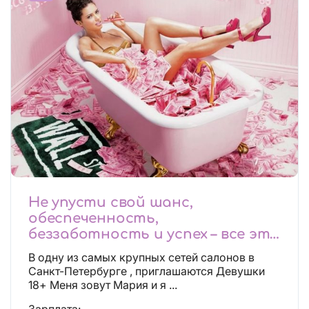
Не упусти свой шанс,
обеспеченность,
беззаботность и успех – все это
будет уже завтра, поспеши!
В одну из самых крупных сетей салонов в
Лучшие условия!
Санкт-Петербурге , приглашаются Девушки
18+ Меня зовут Мария и я ...