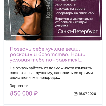
Позволь себе лучшие вещи,
роскошь и богатство. Наши
условия тебе понравятся!
Действительно отличные
Не отказывайтесь от возможности изменить
условия и поддержка!
свою жизнь к лучшему, наполнить ее яркими
впечатлениями, непереда...
Зарплата:
850 000 ₽
15.07.2026