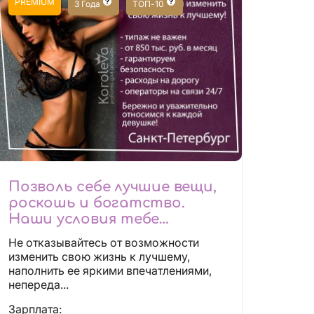
PREMIUM
3 Года
ТОП-10
Позволь себе лучшие вещи,
роскошь и богатство.
Наши условия тебе
понравятся!
Не отказывайтесь от возможности
Действительно отличные
изменить свою жизнь к лучшему,
условия и поддержка!
наполнить ее яркими впечатлениями,
непереда...
Зарплата: