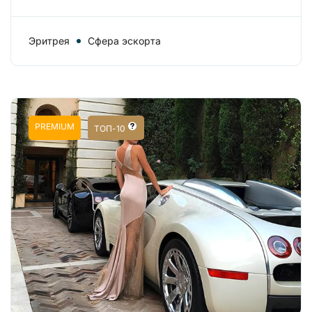
Эритрея
Сфера эскорта
PREMIUM
ТОП-10