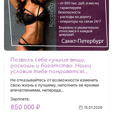
Позволь себе лучшие вещи,
роскошь и богатство. Наши
условия тебе понравятся!
Действительно отличные
Не отказывайтесь от возможности изменить
условия и поддержка!
свою жизнь к лучшему, наполнить ее яркими
впечатлениями, непереда...
Зарплата:
850 000 ₽
15.07.2026