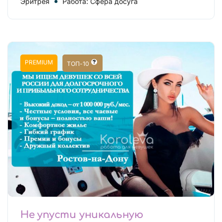
Эритрея
Работа: Сфера досуга
PREMIUM
ТОП-10
Не упусти уникальную