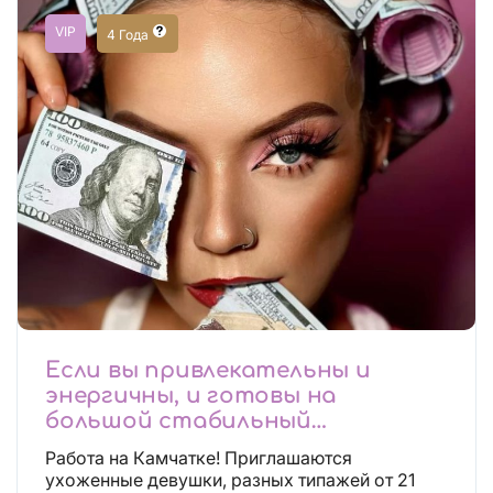
VIP
4 Года
Если вы привлекательны и
энергичны, и готовы на
большой стабильный
заработок, тогда вы уже нашли,
Работа на Камчатке! Приглашаются
что искали!
ухоженные девушки, разных типажей от 21