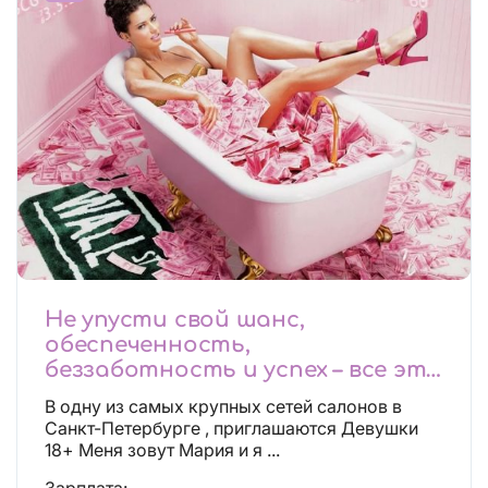
Не упусти свой шанс,
обеспеченность,
беззаботность и успех – все это
будет уже завтра, поспеши!
В одну из самых крупных сетей салонов в
Лучшие условия!
Санкт-Петербурге , приглашаются Девушки
18+ Меня зовут Мария и я ...